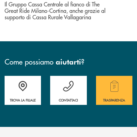
Il Gruppo Cassa Centrale al fianco di The
Great Ride Milano-Cortina, anche grazie al
supporto di Cassa Rurale Vallagarina
Come possiamo
?
aiutarti
Accedi all' elenco completo delle filiali .
Hai bisogno di assistenza immediata? Contatta
Hai bisogno di alcuni
TROVA LA FILIALE
CONTATTACI
TRASPARENZA