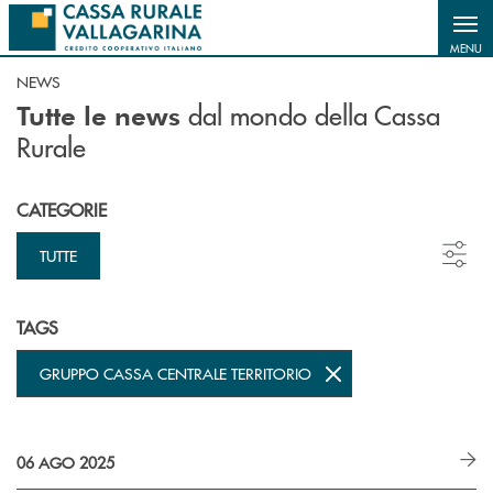
Salta al contenuto principale
MENU
NEWS
dal mondo della Cassa
Tutte le news
Rurale
CATEGORIE
TUTTE
TAGS
GRUPPO CASSA CENTRALE TERRITORIO
06 AGO 2025