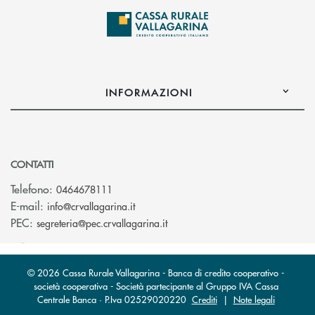
INFORMAZIONI
CONTATTI
Telefono:
0464678111
(si apre l’app di posta elettronica)
E-mail:
info@crvallagarina.it
(si apre l’app di posta elettron
PEC:
segreteria@pec.crvallagarina.it
© 2026 Cassa Rurale Vallagarina - Banca di credito cooperativo -
società cooperativa - Società partecipante al Gruppo IVA Cassa
Centrale Banca · P.Iva 02529020220
Crediti
|
Note legali