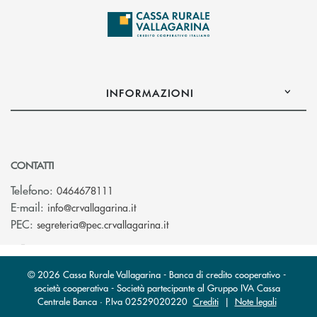
INFORMAZIONI
CONTATTI
Telefono:
0464678111
(si apre l’app di posta elettronica)
E-mail:
info@crvallagarina.it
(si apre l’app di posta elettron
PEC:
segreteria@pec.crvallagarina.it
© 2026 Cassa Rurale Vallagarina - Banca di credito cooperativo -
società cooperativa - Società partecipante al Gruppo IVA Cassa
Centrale Banca · P.Iva 02529020220
Crediti
|
Note legali