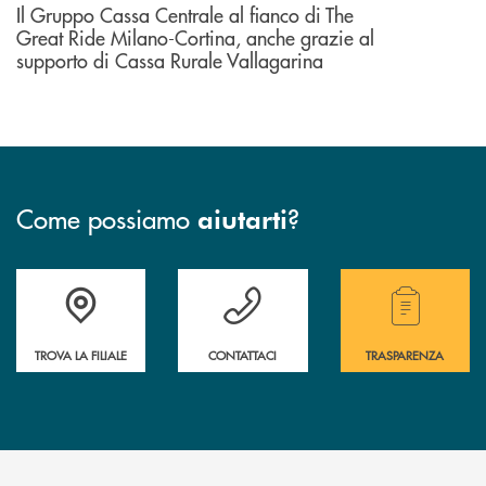
Il Gruppo Cassa Centrale al fianco di The
Great Ride Milano-Cortina, anche grazie al
supporto di Cassa Rurale Vallagarina
Come possiamo
?
aiutarti
Accedi all' elenco completo delle filiali .
Hai bisogno di assistenza immediata? Contatta
Hai bisogno di alcuni
TROVA LA FILIALE
CONTATTACI
TRASPARENZA