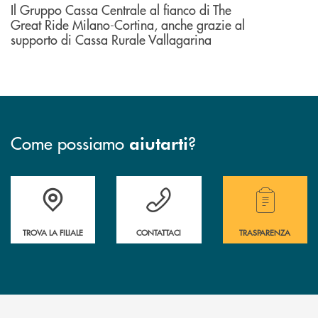
Il Gruppo Cassa Centrale al fianco di The
Great Ride Milano-Cortina, anche grazie al
supporto di Cassa Rurale Vallagarina
Come possiamo
?
aiutarti
Accedi all' elenco completo delle filiali .
Hai bisogno di assistenza immediata? Contatta
Hai bisogno di alcuni
TROVA LA FILIALE
CONTATTACI
TRASPARENZA