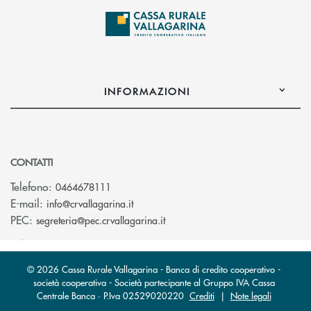
INFORMAZIONI
CONTATTI
Telefono:
0464678111
(si apre l’app di posta elettronica)
E-mail:
info@crvallagarina.it
(si apre l’app di posta elettron
PEC:
segreteria@pec.crvallagarina.it
© 2026 Cassa Rurale Vallagarina - Banca di credito cooperativo -
società cooperativa - Società partecipante al Gruppo IVA Cassa
Centrale Banca · P.Iva 02529020220
Crediti
|
Note legali