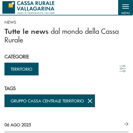
Salta al contenuto principale
MENU
NEWS
dal mondo della Cassa
Tutte le news
Rurale
CATEGORIE
TERRITORIO
TAGS
GRUPPO CASSA CENTRALE TERRITORIO
06 AGO 2025