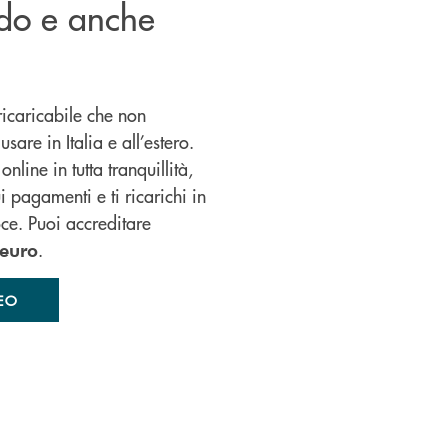
ndo e anche
ricaricabile che non
sare in Italia e all’estero.
nline in tutta tranquillità,
i pagamenti e ti ricarichi in
ce. Puoi accreditare
.
euro
EO