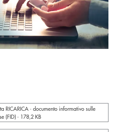
e documento in una nuova finestra
ta RICARICA - documento informativo sulle
se (FID) -
178,2 KB