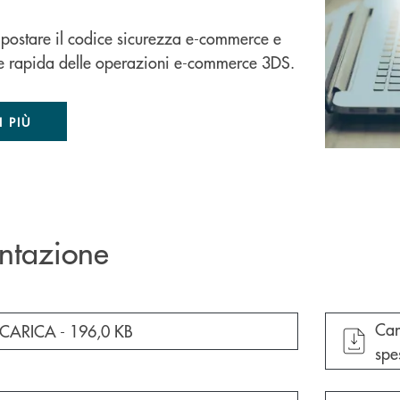
postare il codice sicurezza e-commerce e
ne rapida delle operazioni e-commerce 3DS.
I PIÙ
ntazione
apr
Car
cumento in una nuova finestra
ICARICA -
196,0 KB
spe