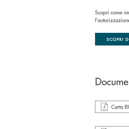
Scopri come im
l'autorizzazio
SCOPRI D
Docume
apre do
Carta R