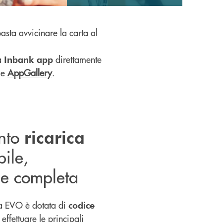
 basta avvicinare la carta al
a
direttamente
Inbank app
e
AppGallery
.
onto
ricarica
bile,
e completa
ca EVO è dotata di
codice
 effettuare le principali