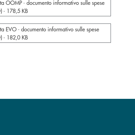
e documento in una nuova finestra
ta OOMP - documento informativo sulle spese
D) -
178,5 KB
e documento in una nuova finestra
ta EVO - documento informativo sulle spese
D) -
182,0 KB