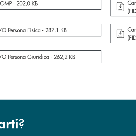
apr
Car
cumento in una nuova finestra
OOMP -
202,0 KB
(FI
apr
Car
cumento in una nuova finestra
VO Persona Fisica -
287,1 KB
(FI
cumento in una nuova finestra
VO Persona Giuridica -
262,2 KB
?
arti