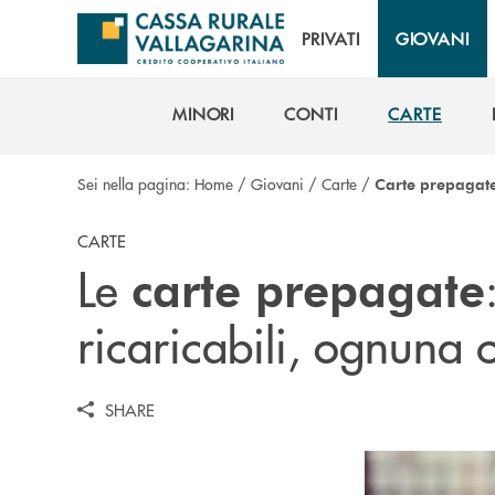
Salta al contenuto principale
PRIVATI
GIOVANI
MINORI
CONTI
CARTE
MINORI
CONTI
CARTE
Sei nella pagina:
Home
/
Giovani
/
Carte
/
Carte prepagat
CARTE
Le
carte prepagate
ricaricabili, ognuna 
SHARE