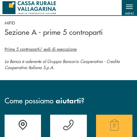
Salta al contenuto principale
MENU
MIFID
Sezione A - prime 5 controparti
Prime 5 controparti/ sedi di esecuzione
La Banca è aderente al Gruppo Bancario Cooperativo - Credito
Cooperativo Italiano S.p.A.
Come possiamo
?
aiutarti
Accedi all' elenco completo delle filiali .
Hai bisogno di assistenza immediata? Contatta
Hai bisogno di alcuni