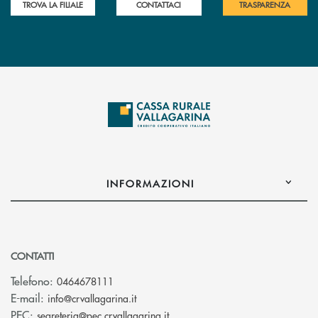
TROVA LA FILIALE
CONTATTACI
TRASPARENZA
INFORMAZIONI
CONTATTI
Telefono:
0464678111
(si apre l’app di posta elettronica)
E-mail:
info@crvallagarina.it
(si apre l’app di posta elettron
PEC:
segreteria@pec.crvallagarina.it