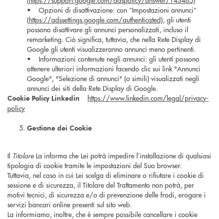
(
https://support.google.com/adspolicy/answer/143465)
• Opzioni di disattivazione: con “Impostazioni annunci”
(
https://adssettings.google.com/authenticated)
, gli utenti
possono disattivare gli annunci personalizzati, incluso il
remarketing. Ciò significa, tuttavia, che nella Rete Display di
Google gli utenti visualizzeranno annunci meno pertinenti.
• Informazioni contenute negli annunci: gli utenti possono
ottenere ulteriori informazioni facendo clic sui link "Annunci
Google", "Selezione di annunci" (o simili) visualizzati negli
annunci dei siti della Rete Display di Google.
https://www.linkedin.com/legal/privacy-
Cookie Policy Linkedin
policy
Gestione dei Cookie
Il
Titolare
La informa che Lei potrà impedire l’installazione di qualsiasi
tipologia di cookie tramite le impostazioni del Suo browser.
Tuttavia, nel caso in cui Lei scelga di eliminare o rifiutare i cookie di
sessione e di sicurezza, il Titolare del Trattamento non potrà, per
motivi tecnici, di sicurezza e/o di prevenzione delle frodi, erogare i
servizi bancari online presenti sul sito web.
La informiamo, inoltre, che è sempre possibile cancellare i cookie