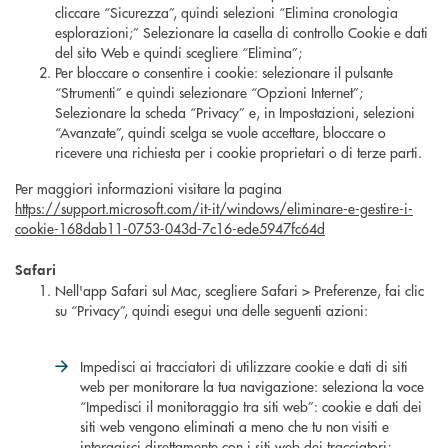
cliccare “Sicurezza”, quindi selezioni “Elimina cronologia
esplorazioni;” Selezionare la casella di controllo Cookie e dati
del sito Web e quindi scegliere “Elimina”;
Per bloccare o consentire i cookie: selezionare il pulsante
“Strumenti” e quindi selezionare “Opzioni Internet”;
Selezionare la scheda “Privacy” e, in Impostazioni, selezioni
“Avanzate”, quindi scelga se vuole accettare, bloccare o
ricevere una richiesta per i cookie proprietari o di terze parti.
Per maggiori informazioni visitare la pagina
https://support.microsoft.com/it-it/windows/eliminare-e-gestire-i-
cookie-168dab11-0753-043d-7c16-ede5947fc64d
Safari
Nell'app Safari sul Mac, scegliere Safari > Preferenze, fai clic
su “Privacy”, quindi esegui una delle seguenti azioni:
Impedisci ai tracciatori di utilizzare cookie e dati di siti
web per monitorare la tua navigazione: seleziona la voce
“Impedisci il monitoraggio tra siti web”: cookie e dati dei
siti web vengono eliminati a meno che tu non visiti e
interagisci direttamente con i siti web dei tracciatori;