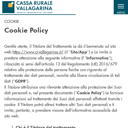
Salta al contenuto principale
MENU
COOKIE
Cookie Policy
Gentile utente, il Titolare del Trattamento Le dà il benvenuto sul sito
web
https://www.crvallagarina.it/
(il “
”) e La invita a
Sito/App
prestare attenzione alla seguente informativa (l’“
”),
Informativa
rilasciata ai sensi dell’articolo 13 del Regolamento (UE) 2016/679
relativo alla protezione delle persone fisiche con riguardo al
trattamento dei dati personali, nonché alla libera circolazione di tali
dati (“
”).
GDPR
Il
Titolare
attribuisce una rilevante attenzione alla protezione dei Suoi
dati personali e, nel presente documento (“
”) Le fornisce
Cookie Policy
informazioni sul trattamento dei Suoi dati personali effettuati tramite i
cookie. Il Titolare potrà altresì trattare altri Tuoi dati personali e ti
invita, pertanto, a prendere visione dell'informativa accessibile dal
sito web.
Chi è il Titolare del trattamento