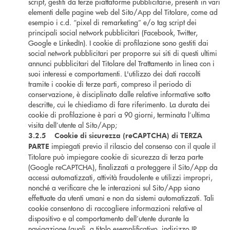
script, gestiti da terze piattaforme pubblicitarie, presenti in vari
elementi delle pagine web del Sito/App del Titolare, come ad
esempio i c.d. “pixel di remarketing” e/o tag script dei
principali social network pubblicitari (Facebook, Twitter,
Google e LinkedIn). I cookie di profilazione sono gestiti dai
social network pubblicitari per proporre sui siti di questi ultimi
annunci pubblicitari del Titolare del Trattamento in linea con i
suoi interessi e comportamenti. L'utilizzo dei dati raccolti
tramite i cookie di terze parti, compreso il periodo di
conservazione, è disciplinato dalle relative informative sotto
descritte, cui le chiediamo di fare riferimento. La durata dei
cookie di profilazione è pari a 90 giorni, terminata l’ultima
visita dell’utente al Sito/App;
3.2.5 Cookie di sicurezza (reCAPTCHA) di TERZA
impiegati previo il rilascio del consenso con il quale il
PARTE
Titolare può impiegare cookie di sicurezza di terza parte
(Google reCAPTCHA), finalizzati a proteggere il Sito/App da
accessi automatizzati, attività fraudolente e utilizzi impropri,
nonché a verificare che le interazioni sul Sito/App siano
effettuate da utenti umani e non da sistemi automatizzati. Tali
cookie consentono di raccogliere informazioni relative al
dispositivo e al comportamento dell’utente durante la
navigazione (quali, a titolo esemplificativo, indirizzo IP,