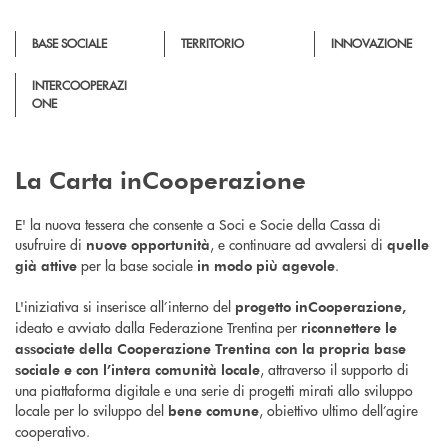
BASE SOCIALE
TERRITORIO
INNOVAZIONE
INTERCOOPERAZI
ONE
La Carta inCooperazione
E' la nuova tessera che consente a Soci e Socie della Cassa di
usufruire di
, e continuare ad avvalersi di
nuove opportunità
quelle
per la base sociale
.
già attive
in
modo più agevole
L'iniziativa si inserisce all’interno del
progetto inCooperazione,
ideato e avviato dalla Federazione Trentina per
riconnettere le
associate della Cooperazione Trentina
con la propria base
, attraverso il supporto di
sociale
e con l’intera comunità locale
una piattaforma digitale e una serie di progetti mirati allo sviluppo
locale per lo sviluppo del
, obiettivo ultimo dell’agire
bene comune
cooperativo.