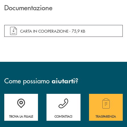
Documentazione
apre documento in una nuova finestra
CARTA IN COOPERAZIONE -
75,9 KB
Come possiamo
?
aiutarti
Accedi all' elenco completo delle filiali .
Hai bisogno di assistenza immediata? Contatta
Hai bisogno di alcuni
TROVA LA FILIALE
CONTATTACI
TRASPARENZA