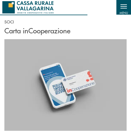
Salta al contenuto principale
MENU
SOCI
Carta inCooperazione