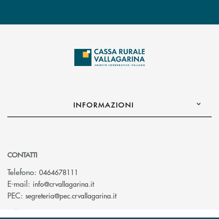
INFORMAZIONI
CONTATTI
Telefono:
0464678111
(si apre l’app di posta elettronica)
E-mail:
info@crvallagarina.it
(si apre l’app di posta elettron
PEC:
segreteria@pec.crvallagarina.it