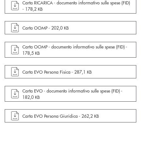
apre documento in una nuova finestra
Carta RICARICA - documento informativo sulle spese (FID)
-
178,2 KB
apre documento in una nuova finestra
Carta OOMP -
202,0 KB
apre documento in una nuova finestra
Carta OOMP - documento informativo sulle spese (FID) -
178,5 KB
apre documento in una nuova finestra
Carta EVO Persona Fisica -
287,1 KB
apre documento in una nuova finestra
Carta EVO - documento informativo sulle spese (FID) -
182,0 KB
apre documento in una nuova finestra
Carta EVO Persona Giuridica -
262,2 KB