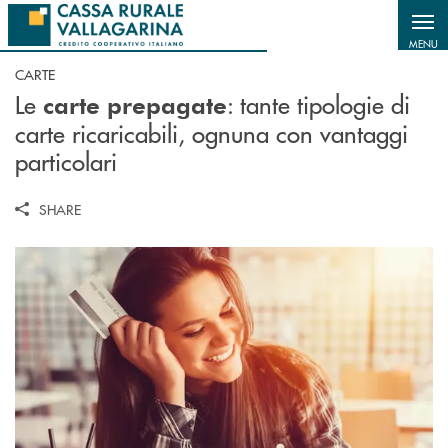
Salta al contenuto principale
MENU
CARTE
Le
: t
ante tipologie di
carte prepagate
carte ricaricabili, ognuna con vantaggi
particolari
SHARE