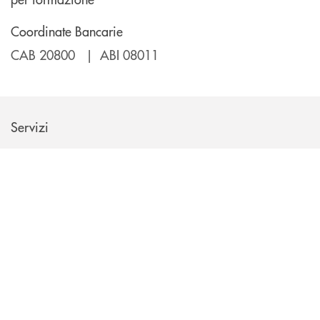
Coordinate Bancarie
CAB 20800 | ABI 08011
Servizi
I servizi offerti nella filiale di Rovereto in Via Baratieri, sono:
INBANK
ATM
Preleva, consulta il saldo, ricarica il cellulare a qualunque
ora, anche nei giorni festivi.
Parcheggio
Parcheggia comodamente nel posto riservato ai clienti.