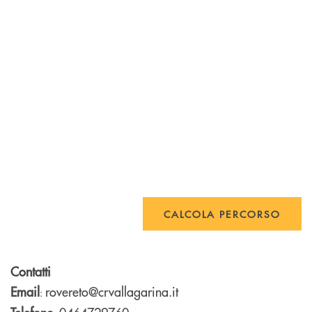
CALCOLA PERCORSO
Contatti
Email
rovereto@crvallagarina.it
: