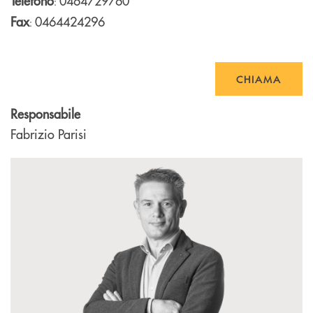
Telefono
0464729760
:
Fax
0464424296
:
CHIAMA
Responsabile
Fabrizio Parisi