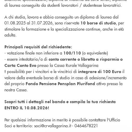
di laurea conseguito da studenti lavoratori / studentesse lavoratrici.
A chi studia, lavora e abbia conseguito un diploma di laurea dal
01.08.2025 al 31.07.2026, sono riservate
, per
10 borse di studio
stimolare la formazione e la specializzazione continue, anche in età
adulta.
Principali requisiti del richiedente:
- votazione finale non inferiore a
(o equivalente)
100/110
- essere intestatario/a di
conto corrente o libretto a risparmio o
presso la Cassa Rurale Vallagarina
Carta Conto Evo
possibilità per i vincitori e le vincitrici di
il
!
integrare di 100 Euro
valore della eventuale borsa di studio in caso di adesione/incremento
del proprio
attivo presso la
Fondo Pensione Pensplan Plurifond
nostra Cassa.
Scopri tutti i dettagli nel bando e compila la tua richiesta
ENTRO IL 10.08.2026!
Per qualsiasi informazione in merito è possibile contattare l'Ufficio
Soci e territorio: soci@crvallagarina.it - 0464678221