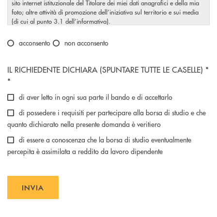
sito internet istituzionale del Titolare dei miei dati anagrafici e della mia
foto; altre attività di promozione dell’iniziativa sul territorio e sui media
(di cui al punto 3.1 dell’informativa).
Scegliere un'opzione
acconsento
non acconsento
Scegliere un'opzione
IL RICHIEDENTE DICHIARA (SPUNTARE TUTTE LE CASELLE) *
*
di aver letto in ogni sua parte il bando e di accettarlo
di possedere i requisiti per partecipare alla borsa di studio e che
quanto dichiarato nella presente domanda è veritiero
di essere a conoscenza che la borsa di studio eventualmente
percepita è assimilata a reddito da lavoro dipendente
INVIA
INVIA FORM