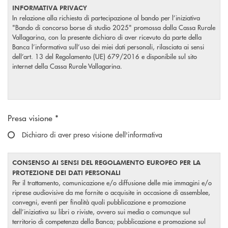
INFORMATIVA PRIVACY
In relazione alla richiesta di partecipazione al bando per l’iniziativa
"Bando di concorso borse di studio 2025" promossa dalla Cassa Rurale
Vallagarina, con la presente dichiaro di aver ricevuto da parte della
Banca l’informativa sull’uso dei miei dati personali, rilasciata ai sensi
dell’art. 13 del Regolamento (UE) 679/2016 e disponibile sul sito
internet della Cassa Rurale Vallagarina.
Scegliere un'opzione
Presa visione *
Dichiaro di aver preso visione dell'informativa
CONSENSO AI SENSI DEL REGOLAMENTO EUROPEO PER LA
PROTEZIONE DEI DATI PERSONALI
Per il trattamento, comunicazione e/o diffusione delle mie immagini e/o
riprese audiovisive da me fornite o acquisite in occasione di assemblee,
convegni, eventi per finalità quali pubblicazione e promozione
dell’iniziativa su libri o riviste, ovvero sui media o comunque sul
territorio di competenza della Banca; pubblicazione e promozione sul