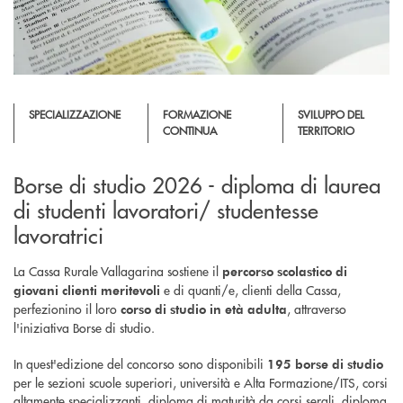
SPECIALIZZAZIONE
FORMAZIONE
SVILUPPO DEL
CONTINUA
TERRITORIO
Borse di studio 2026 - diploma di laurea
di studenti lavoratori/ studentesse
lavoratrici
La Cassa Rurale Vallagarina sostiene il
percorso scolastico di
e di quanti/e, clienti della Cassa,
giovani clienti meritevoli
perfezionino il loro
, attraverso
corso di studio in età adulta
l'iniziativa Borse di studio.
In quest'edizione del concorso sono disponibili
195 borse di studio
per le sezioni scuole superiori, università e Alta Formazione/ITS, corsi
altamente specializzanti, diploma di maturità da corsi serali, diploma