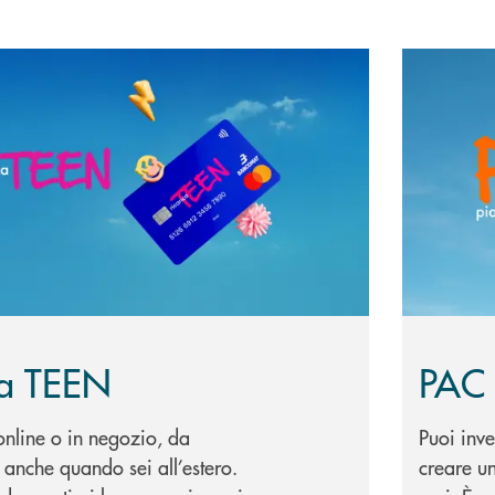
icarica TEEN
Scopri di 
ca TEEN
PAC 
nline o in negozio, da
Puoi inv
anche quando sei all’estero.
creare un