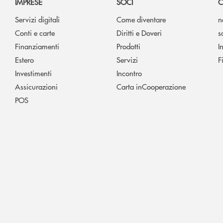
IMPRESE
SOCI
C
Servizi digitali
Come diventare
n
Conti e carte
Diritti e Doveri
s
Finanziamenti
Prodotti
I
Estero
Servizi
F
Investimenti
Incontro
Assicurazioni
Carta inCooperazione
POS