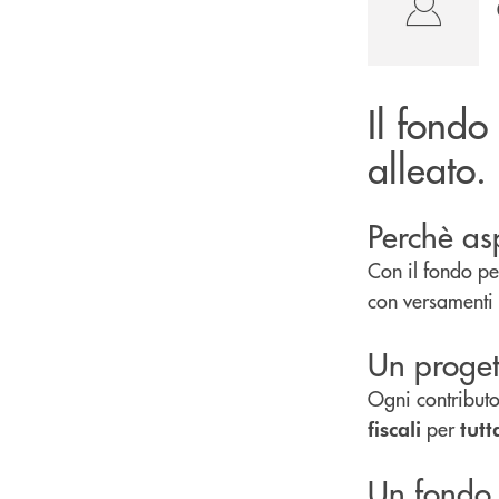
Il fondo
alleato.
Perchè as
Con il fondo pen
con versamenti 
Un proget
Ogni contributo
per
fiscali
tutt
Un fondo 