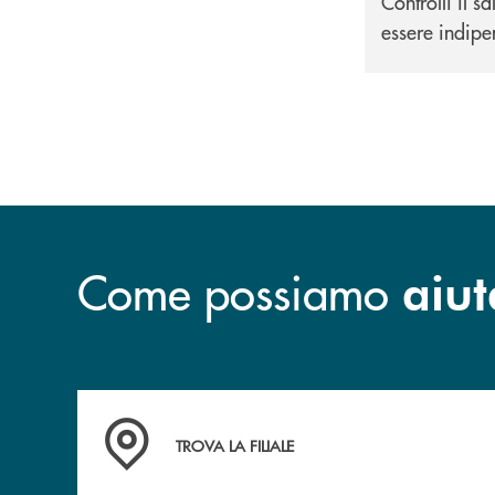
Controlli il s
essere indipe
Come possiamo
aiut
Accedi all' elenco completo delle filiali .
TROVA LA FILIALE