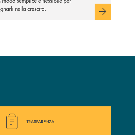
 modo semplice e flessibile per
arli nella crescita.
Hai bisogno di alcuni documenti ? Vai alla pagina della 
TRASPARENZA