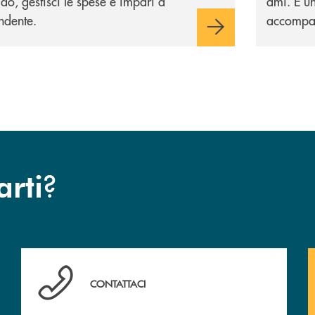
aldo, gestisci le spese e impari a
ami. È un
ndente.
accompagn
?
arti
Hai bisogno di assistenza immediata? Contattaci !
CONTATTACI