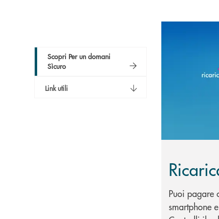
Scopri di più R
Scopri Per un domani
Sìcuro
Link utili
Ricari
Puoi pagare o
smartphone e 