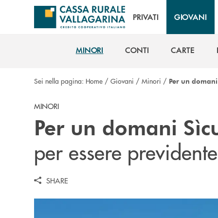
Salta al contenuto principale
PRIVATI
GIOVANI
MINORI
CONTI
CARTE
MINORI
CONTI
CARTE
Sei nella pagina:
Home
/
Giovani
/
Minori
/
Per un domani
MINORI
Per un domani Sìc
per essere previdente
SHARE