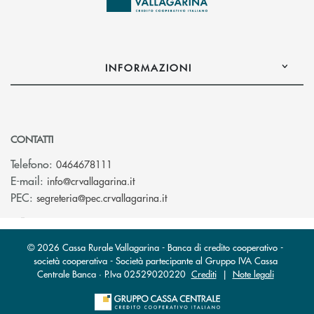
INFORMAZIONI
CONTATTI
Telefono:
0464678111
(si apre l’app di posta elettronica)
E-mail:
info@crvallagarina.it
(si apre l’app di posta elettron
PEC:
segreteria@pec.crvallagarina.it
© 2026 Cassa Rurale Vallagarina - Banca di credito cooperativo -
società cooperativa - Società partecipante al Gruppo IVA Cassa
Centrale Banca · P.Iva 02529020220
Crediti
|
Note legali