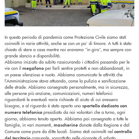
In questo periodo di pandemia come Protezione Civile siamo stati
coinvolti in varie attività, anche se con un po’ di timore. A tutti è stato
chiesto di stare a casa mentre noi eravamo “in giro”, ma sempre con
grande slancio e disponibilità.
Abbiamo iniziato da subito rassicurando i cittadini passando per le
vie con il
per farli sentire protetti e non abbandonati, in
megafono
un paese silenzioso e vuoto. Abbiamo comunicato le attività che
l’Amministrazione stava attuando, come la pulizia e sanificazione
delle strade. Abbiamo consegnato personalmente, ma in sicurezza,
alle persone più anziane, comunicazioni, numeri telefonici
riguardanti le eventuali varie richieste di aiuto di cui avessero
bisogno, e al riguardo è stato aperto uno
sportello dedicato con
presidiato da noi volontari che a turno, ogni
numero telefonico
giorno, abbiamo tenuto aperto. Abbiamo poi consegnato a tutte le
famiglie, in vari momenti,
donate dalla Regione e dal
mascherine
Comune come pure da ditte locali. Siamo stati coinvolti nel
controllo
comunale, soprattutto nelle giornate di sabato,
del territorio