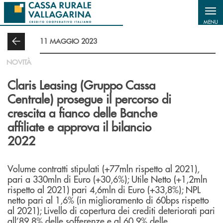
Salta al contenuto principale
MENU
11 MAGGIO 2023
NOVITÀ
Claris Leasing (Gruppo Cassa
Centrale) prosegue il percorso di
crescita a fianco delle Banche
affiliate e approva il bilancio
2022
Volume contratti stipulati (+77mln rispetto al 2021),
pari a 330mln di Euro (+30,6%); Utile Netto (+1,2mln
rispetto al 2021) pari 4,6mln di Euro (+33,8%); NPL
netto pari al 1,6% (in miglioramento di 60bps rispetto
al 2021); Livello di copertura dei crediti deteriorati pari
all’89,8% delle sofferenze e al 60,9% delle