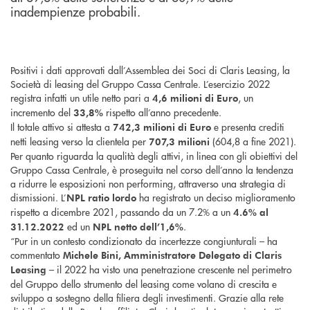
inadempienze probabili.
Positivi i dati approvati dall’Assemblea dei Soci di Claris Leasing, la
Società di leasing del Gruppo Cassa Centrale. L’esercizio 2022
registra infatti un utile netto pari a
, un
4,6 milioni di Euro
incremento del
rispetto all’anno precedente.
33,8%
Il totale attivo si attesta a
e presenta crediti
742,3
milioni di Euro
netti leasing verso la clientela per
(604,8 a fine 2021).
707,3 milioni
Per quanto riguarda la qualità degli attivi, in linea con gli obiettivi del
Gruppo Cassa Centrale, è proseguita nel corso dell’anno la tendenza
a ridurre le esposizioni non performing, attraverso una strategia di
dismissioni. L’
ha registrato un deciso miglioramento
NPL ratio lordo
rispetto a dicembre 2021, passando da un 7.2% a un
4.6% al
ed un
.
31.12.2022
NPL netto dell’1,6%
“Pur in un contesto condizionato da incertezze congiunturali – ha
commentato
Michele Bini, Amministratore Delegato di Claris
– il 2022 ha visto una penetrazione crescente nel perimetro
Leasing
del Gruppo dello strumento del leasing come volano di crescita e
sviluppo a sostegno della filiera degli investimenti. Grazie alla rete