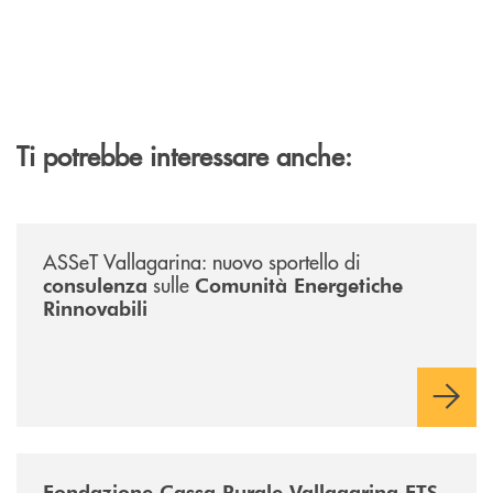
Ti potrebbe interessare anche:
/news/sportello-cer-asset-vallagarina/
ASSeT Vallagarina: nuovo sportello di
sulle
consulenza
Comunità Energetiche
Rinnovabili
/news/fondazione-vallagarina/
Fondazione Cassa Rurale Vallagarina ETS