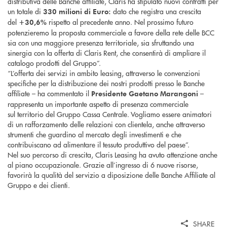
distributiva delle Banche affiliate, Claris ha stipulato nuovi contratti per
un totale di
dato che registra una crescita
330
milioni di Euro
:
del
rispetto al precedente anno. Nel prossimo futuro
+30,6%
potenzieremo la proposta commerciale a favore della rete delle BCC
sia con una maggiore presenza territoriale, sia sfruttando una
sinergia con la offerta di Claris Rent, che consentirà di ampliare il
catalogo prodotti del Gruppo”.
“L’offerta dei servizi in ambito leasing, attraverso le convenzioni
specifiche per la distribuzione dei nostri prodotti presso le Banche
affiliate – ha commentato il
–
Presidente
Gaetano Marangoni
rappresenta un importante aspetto di presenza commerciale
sul territorio del Gruppo Cassa Centrale. Vogliamo essere animatori
di un rafforzamento delle relazioni con clientela, anche attraverso
strumenti che guardino al mercato degli investimenti e che
contribuiscano ad alimentare il tessuto produttivo del paese”.
Nel suo percorso di crescita, Claris Leasing ha avuto attenzione anche
al piano occupazionale. Grazie all’ingresso di 6 nuove risorse,
favorirà la qualità del servizio a diposizione delle Banche Affiliate al
Gruppo e dei clienti.
SHARE