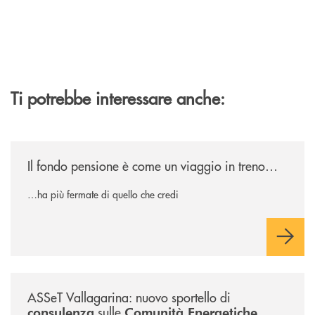
Ti potrebbe interessare anche:
/news/il-fondo-pensione-e-come-un-viaggio-in-treno/
Il fondo pensione è come un viaggio in treno…
…ha più fermate di quello che credi
/news/sportello-cer-asset-vallagarina/
ASSeT Vallagarina: nuovo sportello di
sulle
consulenza
Comunità Energetiche