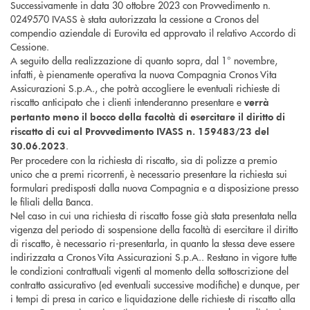
Successivamente in data 30 ottobre 2023 con Provvedimento n.
0249570 IVASS è stata autorizzata la cessione a Cronos del
compendio aziendale di Eurovita ed approvato il relativo Accordo di
Cessione.
A seguito della realizzazione di quanto sopra, dal 1° novembre,
infatti, è pienamente operativa la nuova Compagnia Cronos Vita
Assicurazioni S.p.A., che potrà accogliere le eventuali richieste di
riscatto anticipato che i clienti intenderanno presentare e
verrà
pertanto meno il bocco della facoltà di esercitare il diritto di
riscatto di cui al Provvedimento IVASS n. 159483/23 del
.
30.06.2023
Per procedere con la richiesta di riscatto, sia di polizze a premio
unico che a premi ricorrenti, è necessario presentare la richiesta sui
formulari predisposti dalla nuova Compagnia e a disposizione presso
le filiali della Banca.
Nel caso in cui una richiesta di riscatto fosse già stata presentata nella
vigenza del periodo di sospensione della facoltà di esercitare il diritto
di riscatto, è necessario ri-presentarla, in quanto la stessa deve essere
indirizzata a Cronos Vita Assicurazioni S.p.A.. Restano in vigore tutte
le condizioni contrattuali vigenti al momento della sottoscrizione del
contratto assicurativo (ed eventuali successive modifiche) e dunque, per
i tempi di presa in carico e liquidazione delle richieste di riscatto alla