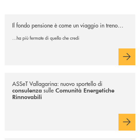
/news/il-fondo-pensione-e-come-un-viaggio-in-treno/
Il fondo pensione è come un viaggio in treno…
…ha più fermate di quello che credi
/news/sportello-cer-asset-vallagarina/
ASSeT Vallagarina: nuovo sportello di
sulle
consulenza
Comunità Energetiche
Rinnovabili