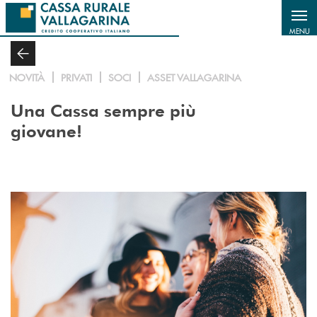
Salta al contenuto principale
MENU
NOVITÀ
PRIVATI
SOCI
ASSET VALLAGARINA
Una Cassa sempre più
giovane!