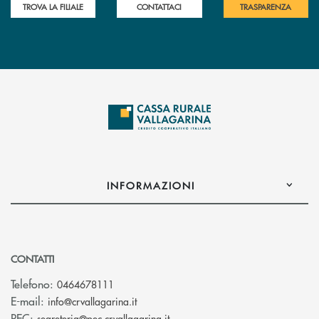
TROVA LA FILIALE
CONTATTACI
TRASPARENZA
INFORMAZIONI
CONTATTI
Telefono:
0464678111
(si apre l’app di posta elettronica)
E-mail:
info@crvallagarina.it
(si apre l’app di posta elettron
PEC:
segreteria@pec.crvallagarina.it