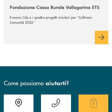
/news/fondazione-vallagarina/
Fondazione Cassa Rurale Vallagarina ETS
Il nuovo Cda e i quattro progetti vincitori per “Coltivare
Comunità 2026”
Come possiamo
?
aiutarti
Accedi all' elenco completo delle filiali .
Hai bisogno di assistenza immediata? Contatta
Hai bisogno di alcuni