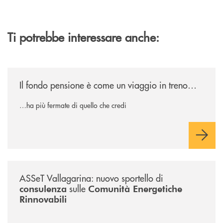
Ti potrebbe interessare anche:
/news/il-fondo-pensione-e-come-un-viaggio-in-treno/
Il fondo pensione è come un viaggio in treno…
…ha più fermate di quello che credi
/news/sportello-cer-asset-vallagarina/
ASSeT Vallagarina: nuovo sportello di
sulle
consulenza
Comunità Energetiche
Rinnovabili