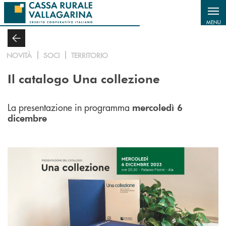
Salta al contenuto principale
MENU
NOVITÀ
SOCI
TERRITORIO
Il catalogo Una collezione
La presentazione in programma
mercoledì 6
dicembre