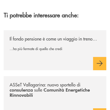
Ti potrebbe interessare anche:
/news/il-fondo-pensione-e-come-un-viaggio-in-treno/
Il fondo pensione è come un viaggio in treno…
…ha più fermate di quello che credi
/news/sportello-cer-asset-vallagarina/
ASSeT Vallagarina: nuovo sportello di
sulle
consulenza
Comunità Energetiche
Rinnovabili