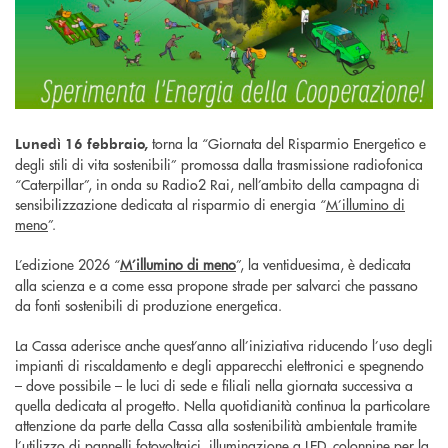
torna la “Giornata del Risparmio Energetico e
Lunedì 16 febbraio,
degli stili di vita sostenibili” promossa dalla trasmissione radiofonica
“Caterpillar”, in onda su Radio2 Rai, nell’ambito della campagna di
sensibilizzazione dedicata al risparmio di energia “
M’illumino di
meno
”.
L’edizione 2026 “
M’illumino di meno
”, la ventiduesima, è dedicata
alla scienza e a come essa propone strade per salvarci che passano
da fonti sostenibili di produzione energetica.
La Cassa aderisce anche quest’anno all’iniziativa riducendo l’uso degli
impianti di riscaldamento e degli apparecchi elettronici e spegnendo
– dove possibile – le luci di sede e filiali nella giornata successiva a
quella dedicata al progetto. Nella quotidianità continua la particolare
attenzione da parte della Cassa alla sostenibilità ambientale tramite
l’utilizzo di pannelli fotovoltaici, illuminazione a LED, colonnine per la