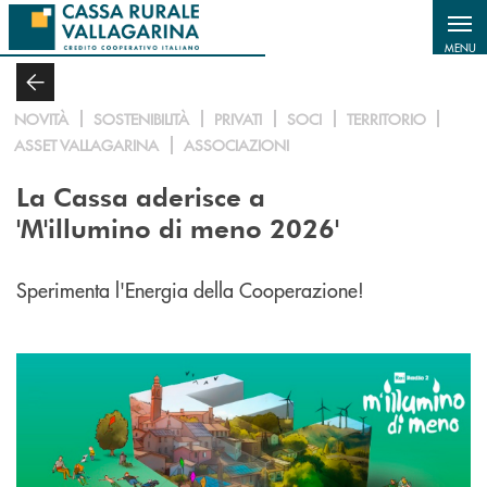
Salta al contenuto principale
MENU
NOVITÀ
SOSTENIBILITÀ
PRIVATI
SOCI
TERRITORIO
ASSET VALLAGARINA
ASSOCIAZIONI
La Cassa aderisce a
'M'illumino di meno 2026'
Sperimenta l'Energia della Cooperazione!