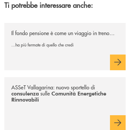
Ti potrebbe interessare anche:
/news/il-fondo-pensione-e-come-un-viaggio-in-treno/
Il fondo pensione è come un viaggio in treno…
…ha più fermate di quello che credi
/news/sportello-cer-asset-vallagarina/
ASSeT Vallagarina: nuovo sportello di
sulle
consulenza
Comunità Energetiche
Rinnovabili