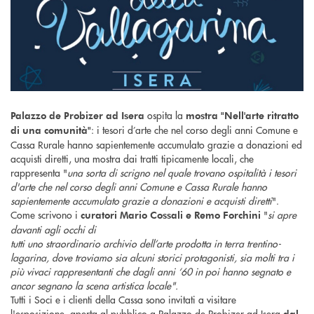
ospita la
Palazzo de Probizer ad Isera
mostra "Nell'arte ritratto
: i tesori d’arte che nel corso degli anni Comune e
di una comunità"
Cassa Rurale hanno sapientemente accumulato grazie a donazioni ed
acquisti diretti, una mostra dai tratti tipicamente locali, che
rappresenta "
una sorta di scrigno nel quale trovano ospitalità i tesori
d'arte che nel corso degli anni Comune e Cassa Rurale hanno
sapientemente accumulato grazie a donazioni e acquisti diretti
".
Come scrivono i
"
si apre
curatori Mario Cossali e Remo Forchini
davanti agli occhi di
tutti uno straordinario archivio dell’arte prodotta in terra trentino-
lagarina, dove troviamo sia alcuni storici protagonisti, sia molti tra i
più vivaci rappresentanti che dagli anni ‘60 in poi hanno segnato e
ancor segnano la scena artistica locale".
Tutti i Soci e i clienti della Cassa sono invitati a visitare
l'esposizione, aperta al pubblico a Palazzo de Probizer ad Isera
dal