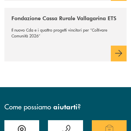
/news/fondazione-vallagarina/
Fondazione Cassa Rurale Vallagarina ETS
Il nuovo Cda e i quattro progetti vincitori per “Coltivare
Comunità 2026”
Come possiamo
?
aiutarti
Accedi all' elenco completo delle filiali .
Hai bisogno di assistenza immediata? Contatta
Hai bisogno di alcuni