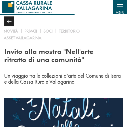
Salta al contenuto principale
MENU
NOVITÀ
PRIVATI
SOCI
TERRITORIO
ASSET VALLAGARINA
Invito alla mostra "Nell'arte
ritratto di una comunità"
Un viaggio tra le collezioni d'arte del Comune di Isera
e della Cassa Rurale Vallagarina