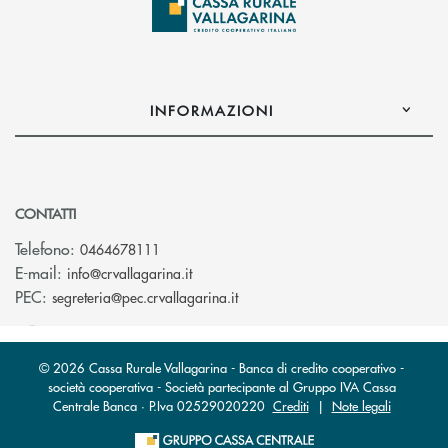
INFORMAZIONI
CONTATTI
Telefono:
0464678111
(si apre l’app di posta elettronica)
E-mail:
info@crvallagarina.it
(si apre l’app di posta elettron
PEC:
segreteria@pec.crvallagarina.it
© 2026 Cassa Rurale Vallagarina - Banca di credito cooperativo -
società cooperativa - Società partecipante al Gruppo IVA Cassa
Centrale Banca · P.Iva 02529020220
Crediti
|
Note legali