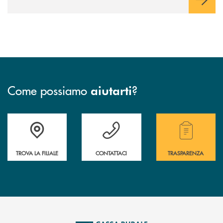
Come possiamo
?
aiutarti
Accedi all' elenco completo delle filiali .
Hai bisogno di assistenza immediata? Contatta
Hai bisogno di alcuni
TROVA LA FILIALE
CONTATTACI
TRASPARENZA