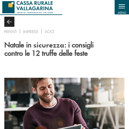
Salta al contenuto principale
MENU
PRIVATI
IMPRESE
SOCI
Natale in
: i consigli
sicurezza
contro le 12 truffe delle feste