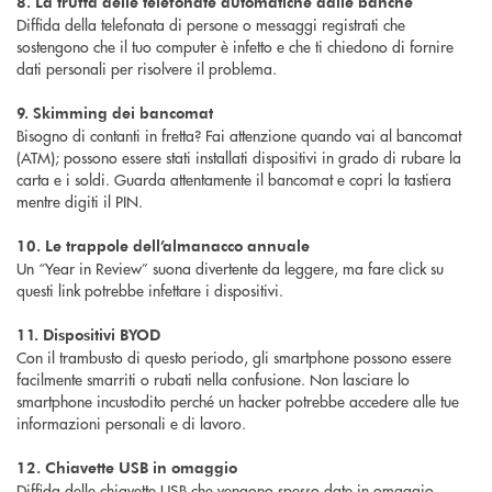
8. La truffa delle telefonate automatiche dalle banche
Diffida della telefonata di persone o messaggi registrati che
sostengono che il tuo computer è infetto e che ti chiedono di fornire
dati personali per risolvere il problema.
9. Skimming dei bancomat
Bisogno di contanti in fretta? Fai attenzione quando vai al bancomat
(ATM); possono essere stati installati dispositivi in grado di rubare la
carta e i soldi. Guarda attentamente il bancomat e copri la tastiera
mentre digiti il PIN.
10. Le trappole dell’almanacco annuale
Un “Year in Review” suona divertente da leggere, ma fare click su
questi link potrebbe infettare i dispositivi.
11. Dispositivi BYOD
Con il trambusto di questo periodo, gli smartphone possono essere
facilmente smarriti o rubati nella confusione. Non lasciare lo
smartphone incustodito perché un hacker potrebbe accedere alle tue
informazioni personali e di lavoro.
12. Chiavette USB in omaggio
Diffida delle chiavette USB che vengono spesso date in omaggio.