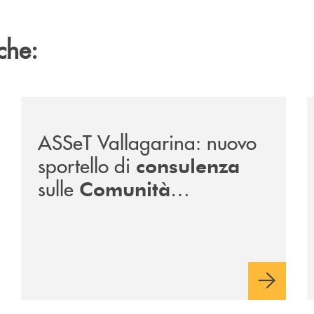
che:
reno/
/news/sportello-cer-asset-vallagarina/
/
ASSeT Vallagarina: nuovo
sportello di
consulenza
sulle
Comunità
Energetiche Rinnovabili