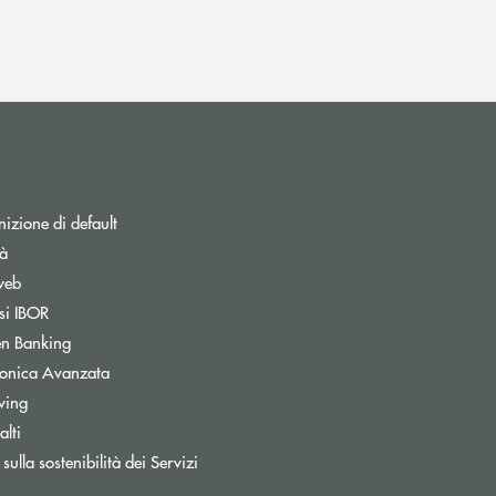
izione di default
tà
web
Apre una nuova finestra
si IBOR
Apre una nuova finestra
n Banking
Apre una nuova finestra
tronica Avanzata
wing
lti
a
sulla sostenibilità dei Servizi