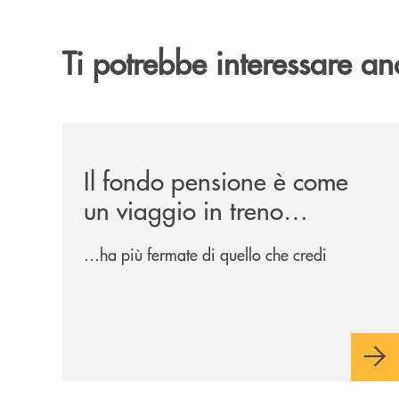
Ti potrebbe interessare an
/news/il-fondo-pensione-e-come-un-viaggio-in-t
Il fondo pensione è come
un viaggio in treno…
…ha più fermate di quello che credi