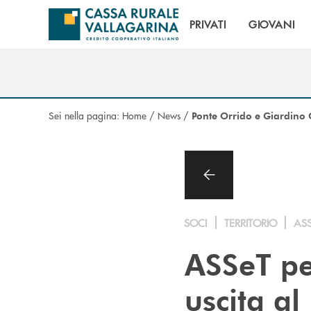
Salta al contenuto principale
PRIVATI
GIOVANI
Sei nella pagina:
Home
/
News
/
Ponte Orrido e Giardino 
SOCI
TERRITORIO
AS
ASSeT per
uscita al