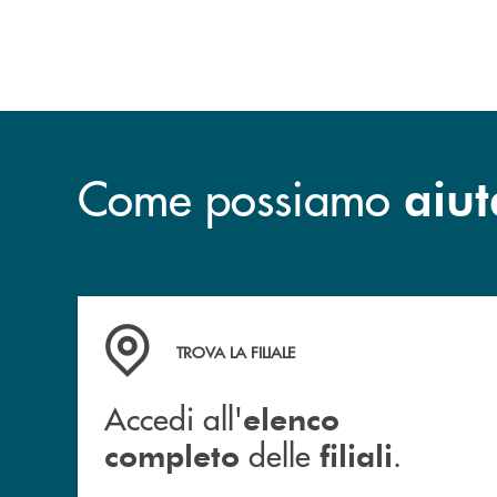
Come possiamo
aiut
Accedi all' elenco completo delle filiali .
TROVA LA FILIALE
Accedi all'
elenco
delle
.
completo
filiali