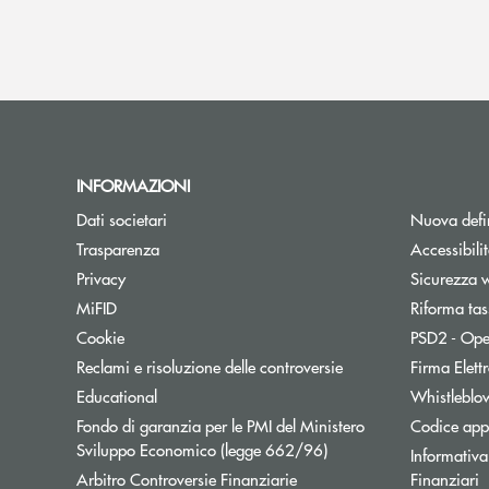
INFORMAZIONI
Dati societari
Nuova defin
Trasparenza
Accessibili
Apre una nuova finestra
Privacy
Sicurezza 
MiFID
Riforma tas
Cookie
PSD2 - Ope
Reclami e risoluzione delle controversie
Firma Elet
Educational
Whistleblo
Fondo di garanzia per le PMI del Ministero
Codice appa
Apre una nuova finestr
Sviluppo Economico (legge 662/96)
Informativa 
Apre una nuova finestra
Arbitro Controversie Finanziarie
Finanziari