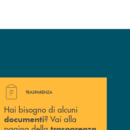
Hai bisogno di alcuni documenti ? Vai alla pagina della 
TRASPARENZA
Hai bisogno di alcuni
? Vai alla
documenti
pagina della
.
trasparenza