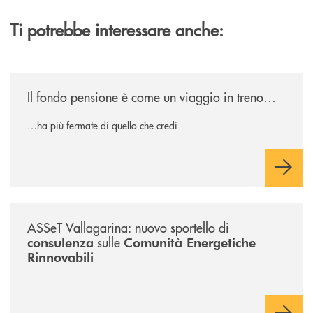
Ti potrebbe interessare anche:
/news/il-fondo-pensione-e-come-un-viaggio-in-treno/
Il fondo pensione è come un viaggio in treno…
…ha più fermate di quello che credi
/news/sportello-cer-asset-vallagarina/
ASSeT Vallagarina: nuovo sportello di
sulle
consulenza
Comunità Energetiche
Rinnovabili