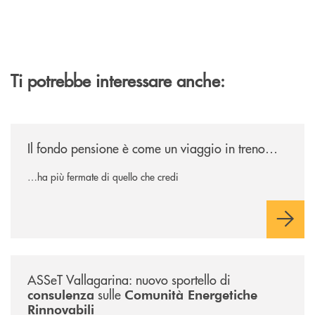
Ti potrebbe interessare anche:
/news/il-fondo-pensione-e-come-un-viaggio-in-treno/
Il fondo pensione è come un viaggio in treno…
…ha più fermate di quello che credi
/news/sportello-cer-asset-vallagarina/
ASSeT Vallagarina: nuovo sportello di
sulle
consulenza
Comunità Energetiche
Rinnovabili