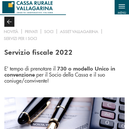
Salta al contenuto principale
MENU
NOVITÀ
PRIVATI
SOCI
ASSET VALLAGARINA
SERVIZI PER I SOCI
Servizio fiscale 2022
E' tempo di prenotare il
730 o modello Unico in
per il Socio della Cassa e il suo
convenzione
coniuge/convivente!