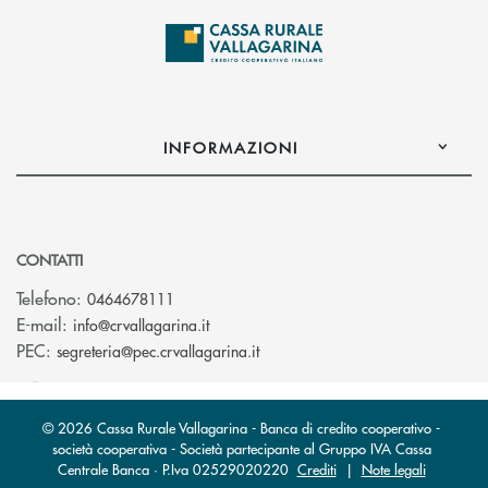
INFORMAZIONI
CONTATTI
Telefono:
0464678111
(si apre l’app di posta elettronica)
E-mail:
info@crvallagarina.it
(si apre l’app di posta elettron
PEC:
segreteria@pec.crvallagarina.it
© 2026 Cassa Rurale Vallagarina - Banca di credito cooperativo -
società cooperativa - Società partecipante al Gruppo IVA Cassa
Centrale Banca · P.Iva 02529020220
Crediti
|
Note legali