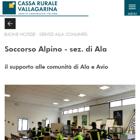
Salta al contenuto principale
MENU
BUONE NOTIZIE - SERVIZI ALLA COMUNITÀ
Soccorso Alpino - sez. di Ala
il supporto alle comunità di Ala e Avio