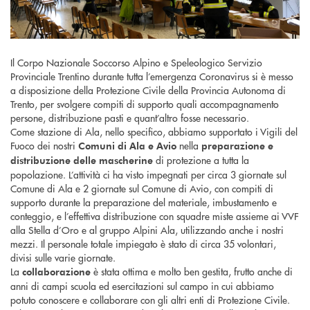
Il Corpo Nazionale Soccorso Alpino e Speleologico Servizio
Provinciale Trentino durante tutta l’emergenza Coronavirus si è messo
a disposizione della Protezione Civile della Provincia Autonoma di
Trento, per svolgere compiti di supporto quali accompagnamento
persone, distribuzione pasti e quant’altro fosse necessario.
Come stazione di Ala, nello specifico, abbiamo supportato i Vigili del
Fuoco dei nostri
nella
Comuni di Ala e Avio
preparazione e
di protezione a tutta la
distribuzione delle mascherine
popolazione. L’attività ci ha visto impegnati per circa 3 giornate sul
Comune di Ala e 2 giornate sul Comune di Avio, con compiti di
supporto durante la preparazione del materiale, imbustamento e
conteggio, e l’effettiva distribuzione con squadre miste assieme ai VVF
alla Stella d’Oro e al gruppo Alpini Ala, utilizzando anche i nostri
mezzi. Il personale totale impiegato è stato di circa 35 volontari,
divisi sulle varie giornate.
La
è stata ottima e molto ben gestita, frutto anche di
collaborazione
anni di campi scuola ed esercitazioni sul campo in cui abbiamo
potuto conoscere e collaborare con gli altri enti di Protezione Civile.