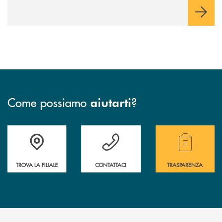
Come possiamo
?
aiutarti
Accedi all' elenco completo delle filiali .
Hai bisogno di assistenza immediata? Contatta
Hai bisogno di alcuni
TROVA LA FILIALE
CONTATTACI
TRASPARENZA