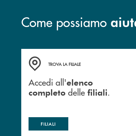
Come possiamo
aiut
Accedi all' elenco completo delle filiali .
TROVA LA FILIALE
Accedi all'
elenco
delle
.
completo
filiali
FILIALI