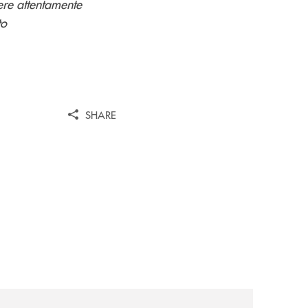
ere attentamente
to
SHARE
i/
news/inbank-comunica-su-whatsapp/