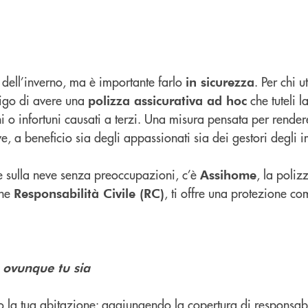
 dell’inverno, ma è importante farlo
. Per chi u
in sicurezza
bligo di avere una
che tuteli l
polizza assicurativa ad hoc
ni o infortuni causati a terzi. Una misura pensata per rendere
eve, a beneficio sia degli appassionati sia dei gestori degli i
te sulla neve senza preoccupazioni, c’è
, la poliz
Assihome
one
, ti offre una protezione c
Responsabilità Civile (RC)
 ovunque tu sia
 la tua abitazione: aggiungendo la copertura di responsabil