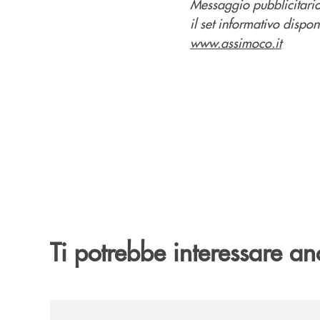
Messaggio pubblicitario
il set informativo dispon
www.assimoco.it
Ti potrebbe interessare an
/news/nef-ethical-step-to-balanced-2030-e-nef-tar