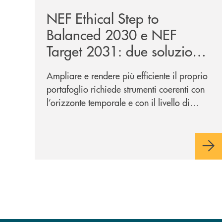
NEF Ethical Step to
Balanced 2030 e NEF
Target 2031: due soluzioni
per far evolvere i tuoi
Ampliare e rendere più efficiente il proprio
investimenti
portafoglio richiede strumenti coerenti con
l’orizzonte temporale e con il livello di
rischio desiderati. In questo contesto si
inseriscono NEF Ethical Step to Balanced
2030 e NEF Target 2031, due soluzioni tra
loro complementari, pensate per
accompagnare l’investitore in un percorso
strutturato e consapevole.