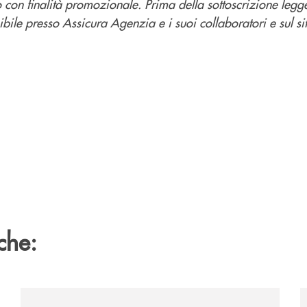
 con finalità promozionale. Prima della sottoscrizione legg
ibile presso Assicura Agenzia e i suoi collaboratori e sul si
che:
get-2031-due-soluzioni-per-far-evolvere-i-tuoi-investiment
/news/prestipay-110-volte-su-misura-per-te/
/