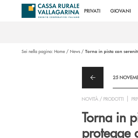
Salta al contenuto principale
PRIVATI
GIOVANI
Sei nella pagina:
Home
/
News
/
Torna in pista con serenit
25 NOVEMB
NOVITÀ / PRODOTTI
PRI
Torna in p
protegge a