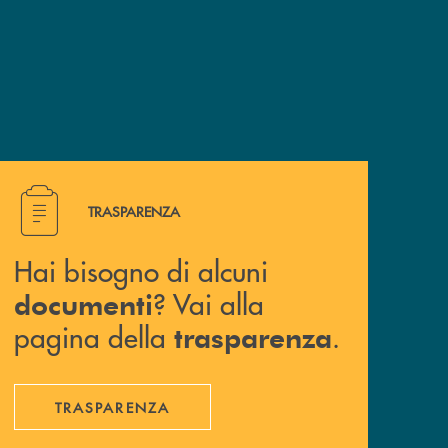
Hai bisogno di alcuni documenti ? Vai alla pagina della 
TRASPARENZA
Hai bisogno di alcuni
? Vai alla
documenti
pagina della
.
trasparenza
TRASPARENZA