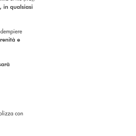
 in qualsiasi
 adempiere
renità e
sarà
polizza con