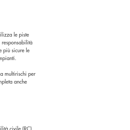
tilizza le piste
a responsabilità
 più sicure le
mpianti.
za multirischi per
ompleta anche
ità civile (RC),