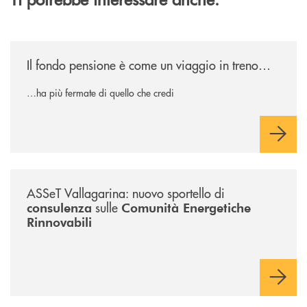
/news/il-fondo-pensione-e-come-un-viaggio-in-treno/
Il fondo pensione è come un viaggio in treno…
…ha più fermate di quello che credi
/news/sportello-cer-asset-vallagarina/
ASSeT Vallagarina: nuovo sportello di
sulle
consulenza
Comunità Energetiche
Rinnovabili