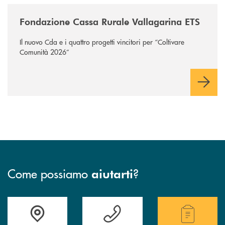
/news/fondazione-vallagarina/
Fondazione Cassa Rurale Vallagarina ETS
Il nuovo Cda e i quattro progetti vincitori per “Coltivare
Comunità 2026”
Come possiamo
?
aiutarti
Accedi all' elenco completo delle filiali .
Hai bisogno di assistenza immediata? Contatta
Hai bisogno di alcuni