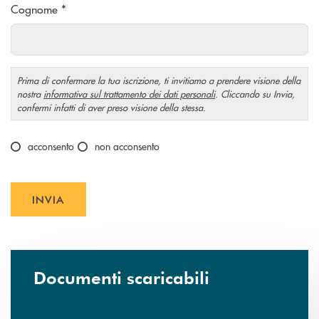
Cognome *
Prima di confermare la tua iscrizione, ti invitiamo a prendere visione della
nostra
informativa sul trattamento dei dati personali
. Cliccando su Invia,
confermi infatti di aver preso visione della stessa.
Scegliere un'opzione
acconsento
non acconsento
INVIA
INVIA FORM
Documenti scaricabili