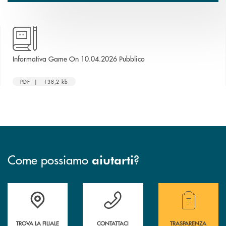
apre una nuova finestra
Informativa Game On 10.04.2026 Pubblico
PDF | 138,2 kb
Come possiamo
?
aiutarti
Accedi all' elenco completo delle filiali .
Hai bisogno di assistenza immediata? Contatta
Hai bisogno di alcuni
TROVA LA FILIALE
CONTATTACI
TRASPARENZA