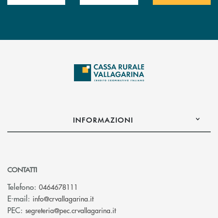
INFORMAZIONI
CONTATTI
Telefono:
0464678111
(si apre l’app di posta elettronica)
E-mail:
info@crvallagarina.it
(si apre l’app di posta elettron
PEC:
segreteria@pec.crvallagarina.it