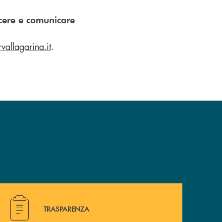
scere e comunicare
vallagarina.it
.
Hai bisogno di alcuni documenti ? Vai alla pagina della 
TRASPARENZA