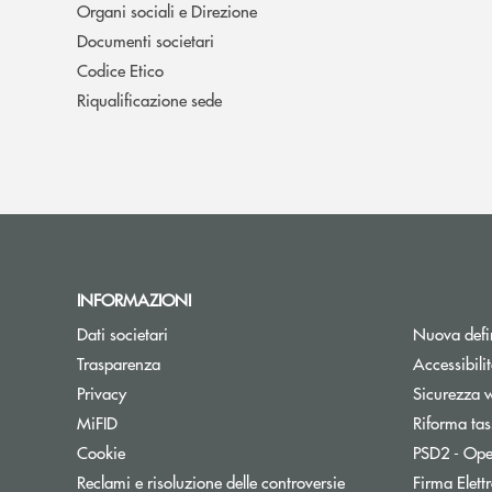
Organi sociali e Direzione
Documenti societari
Codice Etico
Riqualificazione sede
INFORMAZIONI
Dati societari
Nuova defin
Trasparenza
Accessibili
Apre una nuova finestra
Privacy
Sicurezza 
MiFID
Riforma tas
Cookie
PSD2 - Ope
Reclami e risoluzione delle controversie
Firma Elet