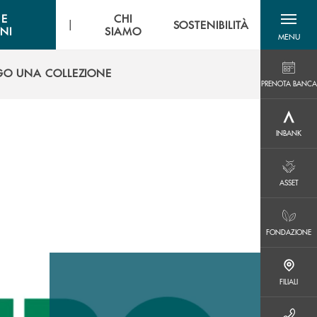
 E
CHI
|
SOSTENIBILITÀ
NI
SIAMO
MENU
menu destra
GO UNA COLLEZIONE
PRENOTA BANCA
PRENOTA BANCA
GO UNA COLLEZIONE
INBANK
INBANK
ASSET
ASSET
FONDAZIONE
FONDAZIONE
FILIALI
FILIALI