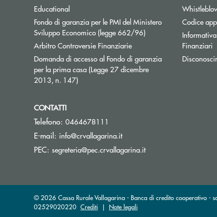
Educational
Whistleblo
Fondo di garanzia per le PMI del Ministero
Codice appa
Apre una nuova finestr
Sviluppo Economico (legge 662/96)
Informativa 
Apre una nuova finestra
Arbitro Controversie Finanziarie
Finanziari
Domanda di accesso al Fondo di garanzia
Disconosci
per la prima casa (Legge 27 dicembre
Apre una nuova finestra
2013, n. 147)
CONTATTI
Telefono:
0464678111
(si apre l’app di posta elettr
E-mail:
info@crvallagarina.it
(si apre l’app di post
PEC:
segreteria@pec.crvallagarina.it
© 2026 Cassa Rurale Vallagarina - Banca di credito cooperativo - so
02529020220
Crediti
|
Note legali