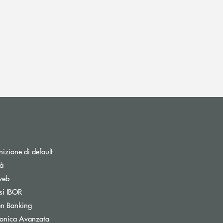
izione di default
tà
web
Apre una nuova finestra
si IBOR
Apre una nuova finestra
n Banking
Apre una nuova finestra
tronica Avanzata