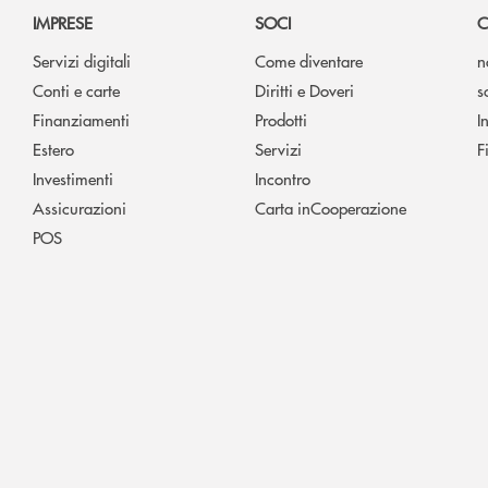
IMPRESE
SOCI
C
Servizi digitali
Come diventare
n
Conti e carte
Diritti e Doveri
s
Finanziamenti
Prodotti
I
Estero
Servizi
F
Investimenti
Incontro
Assicurazioni
Carta inCooperazione
POS