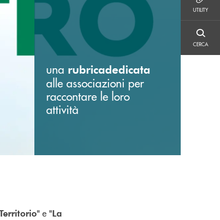
UTILITY
UTILITY
CERCA
CERCA
una
rubrica
dedicata
alle associazioni per
raccontare le loro
attività
e
Territorio"
"La