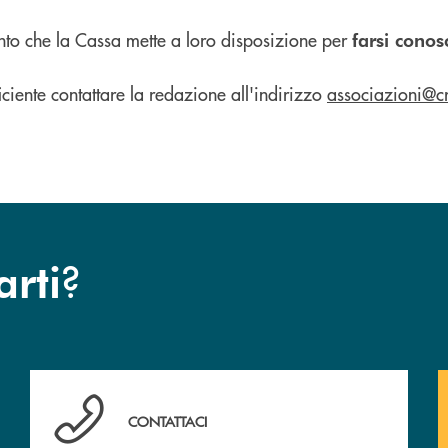
ento che la Cassa mette a loro disposizione per
farsi cono
iciente contattare la redazione all'indirizzo
associazioni@cr
?
arti
Hai bisogno di assistenza immediata? Contattaci !
CONTATTACI