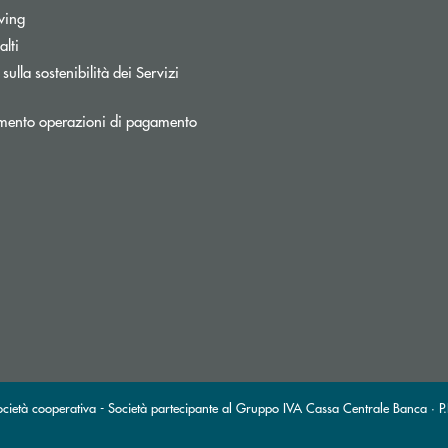
wing
lti
a
sulla sostenibilità dei Servizi
mento operazioni di pagamento
onica)
a elettronica)
cietà cooperativa - Società partecipante al Gruppo IVA Cassa Centrale Banca · P.