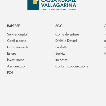
IMPRESE
SOCI
C
Servizi digitali
Come diventare
n
Conti e carte
Diritti e Doveri
s
Finanziamenti
Prodotti
I
Estero
Servizi
F
Investimenti
Incontro
Assicurazioni
Carta inCooperazione
POS