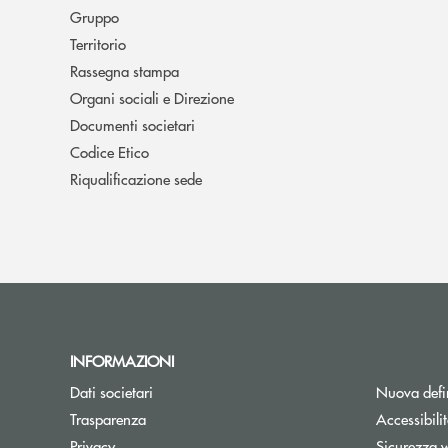
Gruppo
Territorio
Rassegna stampa
Organi sociali e Direzione
Documenti societari
Codice Etico
Riqualificazione sede
INFORMAZIONI
Dati societari
Nuova defin
Trasparenza
Accessibili
Apre una nuova finestra
Privacy
Sicurezza 