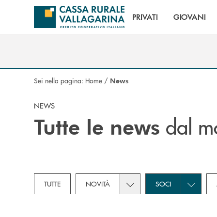
Salta al contenuto principale
PRIVATI
GIOVANI
Sei nella pagina:
Home
/
News
NEWS
dal mo
Tutte le news
Toggle subcategories dropd
Toggle su
TUTTE
NOVITÀ
SOCI