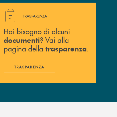
Hai bisogno di alcuni documenti ? Vai alla pagina della 
TRASPARENZA
Hai bisogno di alcuni
? Vai alla
documenti
pagina della
.
trasparenza
TRASPARENZA