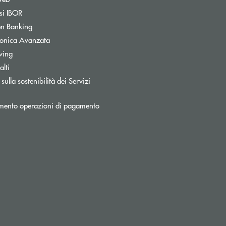
Apre una nuova finestra
si IBOR
Apre una nuova finestra
n Banking
Apre una nuova finestra
tronica Avanzata
wing
lti
a
sulla sostenibilità dei Servizi
mento operazioni di pagamento
onica)
a elettronica)