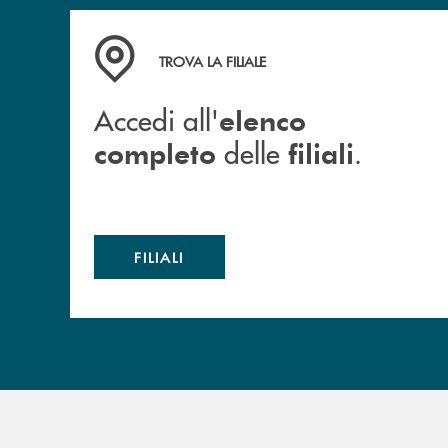
Accedi all' elenco completo delle filiali .
TROVA LA FILIALE
Accedi all'
elenco
delle
.
completo
filiali
FILIALI