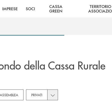
CASSA
TERRITORIO
IMPRESE
SOCI
GREEN
ASSOCIAZIO
ndo della Cassa Rurale
own for Novità
bcategories dropdown for Soci
Toggle subcategories dropdown for P
ASSEMBLEA
PRIVATI