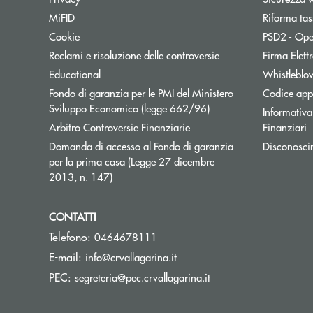
MiFID
Riforma tas
Cookie
PSD2 - Ope
Reclami e risoluzione delle controversie
Firma Elet
Educational
Whistleblo
Fondo di garanzia per le PMI del Ministero
Codice appa
Apre una nuova finestr
Sviluppo Economico (legge 662/96)
Informativa 
Apre una nuova finestra
Arbitro Controversie Finanziarie
Finanziari
Domanda di accesso al Fondo di garanzia
Disconosci
per la prima casa (Legge 27 dicembre
Apre una nuova finestra
2013, n. 147)
CONTATTI
Telefono:
0464678111
(si apre l’app di posta elettr
E-mail:
info@crvallagarina.it
(si apre l’app di post
PEC:
segreteria@pec.crvallagarina.it