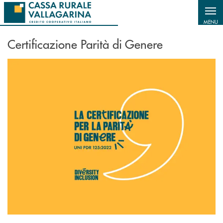
Salta al contenuto principale
MENU
Certificazione Parità di Genere