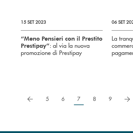
15 SET 2023
06 SET 20
La tranqu
“Meno Pensieri con il Prestito
: al via la nuova
commerce
Prestipay”
promozione di Prestipay
pagame
precedente
s
5
6
7
8
9