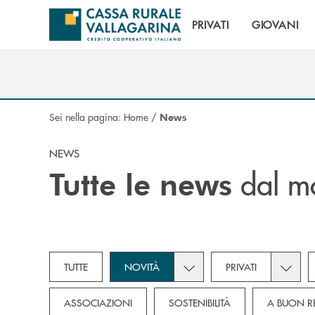
Salta al contenuto principale
PRIVATI
GIOVANI
Sei nella pagina:
Home
/
News
NEWS
dal mo
Tutte le news
Toggle subcategories dropd
Toggle 
TUTTE
NOVITÀ
PRIVATI
ASSOCIAZIONI
SOSTENIBILITÀ
A BUON R