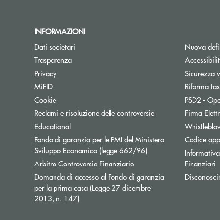
INFORMAZIONI
Dati societari
Nuova defin
Trasparenza
Accessibili
Apre una nuova finestra
Privacy
Sicurezza 
MiFID
Riforma tas
Cookie
PSD2 - Ope
Reclami e risoluzione delle controversie
Firma Elet
Educational
Whistleblo
Fondo di garanzia per le PMI del Ministero
Codice appa
Apre una nuova finestr
Sviluppo Economico (legge 662/96)
Informativa 
Apre una nuova finestra
Arbitro Controversie Finanziarie
Finanziari
Domanda di accesso al Fondo di garanzia
Disconosci
per la prima casa (Legge 27 dicembre
Apre una nuova finestra
2013, n. 147)