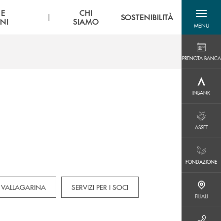
 E
CHI
|
SOSTENIBILITÀ
NI
SIAMO
MENU
menu destra
PRENOTA BANCA
PRENOTA BANCA
INBANK
INBANK
ASSET
ASSET
FONDAZIONE
FONDAZIONE
or Soci
 VALLAGARINA
SERVIZI PER I SOCI
FILIALI
FILIALI