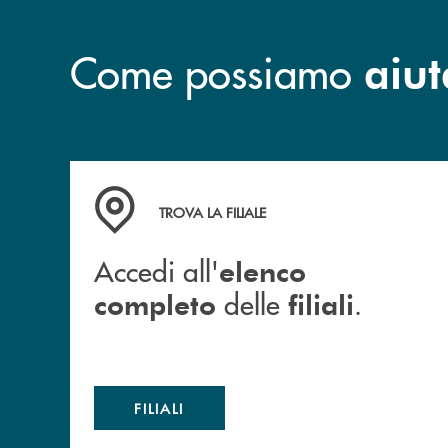
Come possiamo
aiut
Accedi all' elenco completo delle filiali .
TROVA LA FILIALE
Accedi all'
elenco
delle
.
completo
filiali
FILIALI