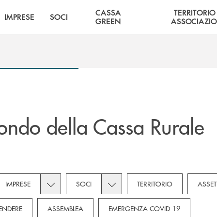
CASSA
TERRITORIO
IMPRESE
SOCI
GREEN
ASSOCIAZIO
ndo della Cassa Rurale
own for Novità
subcategories dropdown for Privati
Toggle subcategories dropdown for Imprese
Toggle subcategories dropdown f
IMPRESE
SOCI
TERRITORIO
ASSET
ENDERE
ASSEMBLEA
EMERGENZA COVID-19