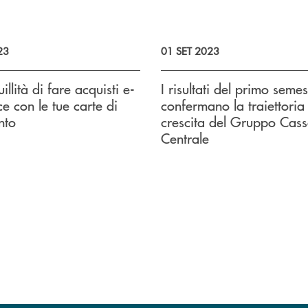
23
01 SET 2023
illità di fare acquisti e-
I risultati del primo semes
 con le tue carte di
confermano la traiettoria
nto
crescita del Gruppo Cas
Centrale
uccessivo