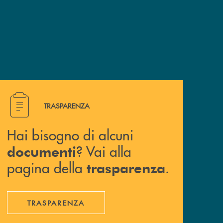
Hai bisogno di alcuni documenti ? Vai alla pagina della 
TRASPARENZA
Hai bisogno di alcuni
? Vai alla
documenti
pagina della
.
trasparenza
TRASPARENZA