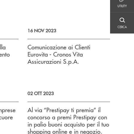
UTILITY
UTILITY
CERCA
CERCA
16 NOV 2023
lla
Comunicazione ai Clienti
ento
Eurovita - Cronos Vita
Assicurazioni S.p.A.
02 OTT 2023
Imprese
Al via “Prestipay ti premia” il
 cuore
concorso a premi Prestipay con
in palio buoni acquisto per il tuo
shopping online e in negozio.