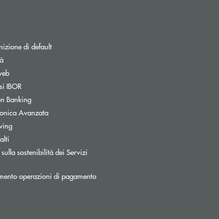
izione di default
tà
web
Apre una nuova finestra
si IBOR
Apre una nuova finestra
n Banking
Apre una nuova finestra
tronica Avanzata
wing
lti
a
sulla sostenibilità dei Servizi
mento operazioni di pagamento