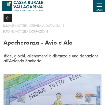
Salta al contenuto principale
MENU
BUONE NOTIZIE - ATTIVITÀ A DISTANZA
BUONE NOTIZIE - DONAZIONI
Apecheronza - Avio e Ala
sfide, giochi, allenamenti a distanza e una donazione
all'Azienda Sanitaria