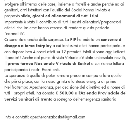
svolgere all’interno delle case, insieme a fratelli e anche perché no ai
genitori, altri istruttori con l’ausilio dei Social hanno inviato e
proposto
.
sfide, giochi ed allenamenti di tutti i tipi
Importante è stato il contributo di tutti i nostri allenatori/preparatori
atletici che insieme hanno cercato di rendere questo periodo
“normalità”.
Ci sono state anche delle sorprese. La
ha indetto un
FIP
concorso di
a cui tantissimi atleti hanno partecipato, e
disegno a tema fairplay
con stupore ben 4 nostri atleti su 12 premiati totali si sono aggiudicati
il podio!! Anche dal punto di vista Virtuale c’è stata un’assoluta novità,
il
a cui stanno tuttora
primo torneo Nazionale Virtuale di Basket
partecipando i nostri Esordienti.
La speranza è quella di poter tornare presto in campo a fare quello
che più ci piace, con la stessa grinta e la stessa energia di prima!
Nel frattempo Apecheronza, per decisione del direttivo ed a nome di
tutti i propri atleti, ha donato
€ 500,00
all'Azienda Provinciale dei
a sostegno dell'emergenza sanitaria.
Servizi Sanitari di Trento
info e contatti: apecheronzabasket@gmail.com