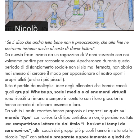
“
Se ti dico che andrà tutto bene non ti preoccupare, che alla fine ne
usciremo insieme anche al costo di dover lottare
”.
Da questa frase inviata da un ragazzino di 9 anni tesserato con noi
volevamo partire per raccontare come Apecheronza durante questo
periodo di distanziamento sociale non si sia mai fermata, non abbia
mai smesso di cercare il modo per appassionare al nostro sport i
propri atleti (anche i più piccoli).
Tutto è partito da molteplici idee degli allenatori che tramite canali
quali
gruppi Whatsapp, social media e allenamenti virtuali
sono riusciti a rimanere sempre in contatto con i loro giocatori e
hanno cercato di allenarsi insieme a loro.
Da subito i nostri coaches hanno proposto ai ragazzi un
quiz sul
con curiosità di tipo cestistico e non, è persino scattata
mondo “Ape”
una
competizione letteraria dal titolo “il basket ai tempi del
, altri coach dei gruppi più piccoli hanno intrattenuto le
coronavirus”
piccole “api” con
da
schede preparate appositamente e giochi