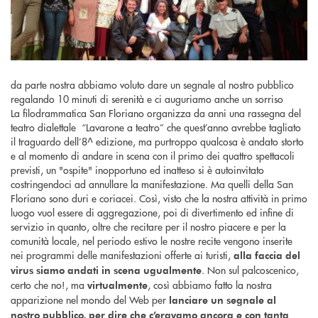
da parte nostra abbiamo voluto dare un segnale al nostro pubblico
regalando 10 minuti di serenità e ci auguriamo anche un sorriso
La filodrammatica San Floriano organizza da anni una rassegna del
teatro dialettale “Lavarone a teatro” che quest’anno avrebbe tagliato
il traguardo dell’8^ edizione, ma purtroppo qualcosa è andato storto
e al momento di andare in scena con il primo dei quattro spettacoli
previsti, un "ospite" inopportuno ed inatteso si è autoinvitato
costringendoci ad annullare la manifestazione. Ma quelli della San
Floriano sono duri e coriacei. Così, visto che la nostra attività in primo
luogo vuol essere di aggregazione, poi di divertimento ed infine di
servizio in quanto, oltre che recitare per il nostro piacere e per la
comunità locale, nel periodo estivo le nostre recite vengono inserite
nei programmi delle manifestazioni offerte ai turisti,
alla faccia del
. Non sul palcoscenico,
virus siamo andati in scena ugualmente
certo che no!, ma
, così abbiamo fatto la nostra
virtualmente
apparizione nel mondo del Web per
lanciare un segnale al
nostro pubblico, per dire che c’eravamo ancora e con tanta