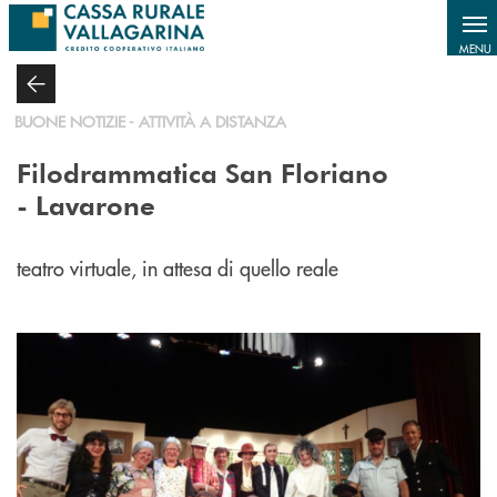
Salta al contenuto principale
MENU
BUONE NOTIZIE - ATTIVITÀ A DISTANZA
Filodrammatica San Floriano
- Lavarone
teatro virtuale, in attesa di quello reale