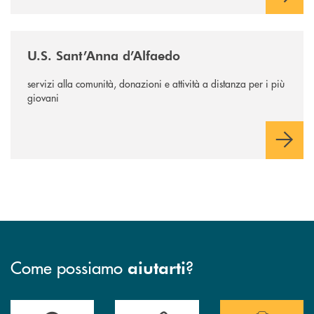
/news/us-sant-anna-d-alfaedo/
U.S. Sant’Anna d’Alfaedo
servizi alla comunità, donazioni e attività a distanza per i più
giovani
Come possiamo
?
aiutarti
Accedi all' elenco completo delle filiali .
Hai bisogno di assistenza immediata? Contatta
Hai bisogno di alcuni