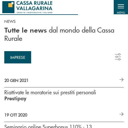
Salta al contenuto principale
MENU
NEWS
dal mondo della Cassa
Tutte le news
Rurale
IMPRESE
20 GEN 2021
Riattivate le moratorie sui prestiti personali
Prestipay
19 OTT 2020
Seminario online Superbonus 110% - 13