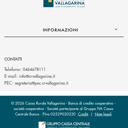
INFORMAZIONI
CONTATTI
Telefono:
0464678111
(si apre l’app di posta elettronica)
E-mail:
info@crvallagarina.it
(si apre l’app di posta elettron
PEC:
segreteria@pec.crvallagarina.it
© 2026 Cassa Rurale Vallagarina - Banca di credito cooperativo -
società cooperativa - Società partecipante al Gruppo IVA Cassa
Centrale Banca · P.Iva 02529020220
Crediti
|
Note legali