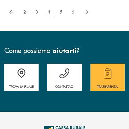
precedente
successivo
2
3
4
5
6
Come possiamo
?
aiutarti
Accedi all' elenco completo delle filiali .
Hai bisogno di assistenza immediata? Contatta
Hai bisogno di alcuni
TROVA LA FILIALE
CONTATTACI
TRASPARENZA