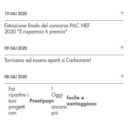
10 GIU 2020
Estrazione finale del concorso PAC NEF
2020 "Il risparmio ti premia"
09 GIU 2020
Torniamo ad essere aperti a Carbonare!
08 GIU 2020
Fai
!
ripartire i
Oggi
facile e
tuoi
è
.
Prestipay
vantaggioso
progetti
ancora
con
più